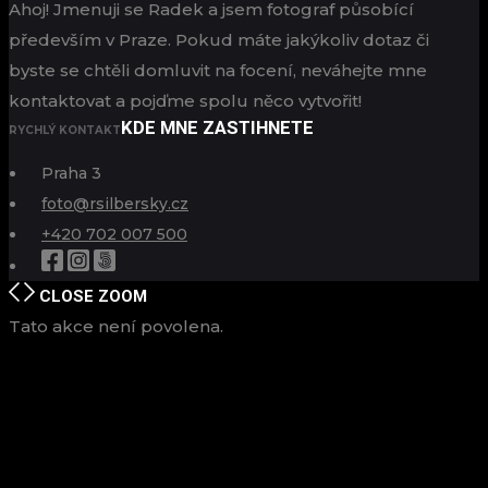
Ahoj! Jmenuji se Radek a jsem fotograf působící
především v Praze. Pokud máte jakýkoliv dotaz či
byste se chtěli domluvit na focení, neváhejte mne
kontaktovat a pojďme spolu něco vytvořit!
KDE MNE ZASTIHNETE
RYCHLÝ KONTAKT
Praha 3
foto@rsilbersky.cz
+420 702 007 500
CLOSE
ZOOM
Tato akce není povolena.