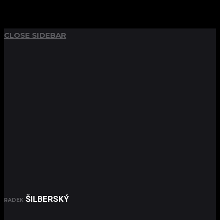
TOP
BACK TO
BACK
RETURN
CLOSE SIDEBAR
ŠILBERSKÝ
RADEK